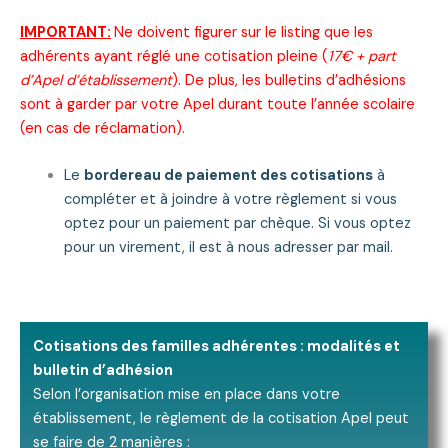
IMPORTANT:
Ne doivent figurer sur le listing que les
adhérents ayant réglé une cotisation pleine (
17€ + part
d’Apel d’établissement
). De plus, les bulletins d’adhésions
sont à garder par votre Apel durant toute l’année scolaire
(en cas de réclamation).
Le
bordereau de paiement des cotisations
à
compléter et à joindre à votre règlement si vous
optez pour un paiement par chèque. Si vous optez
pour un virement, il est à nous adresser par mail.
Cotisations des familles adhérentes : modalités et
bulletin d’adhésion
Selon l’organisation mise en place dans votre
établissement, le règlement de la cotisation Apel peut
se faire de 2 manières :